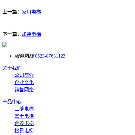
上一篇：
家用电梯
下一篇：
加装电梯
服务热线
0523-87631123
关于我们
公司简介
企业文化
销售网络
产品中心
三菱电梯
富士电梯
台菱电梯
松日电梯