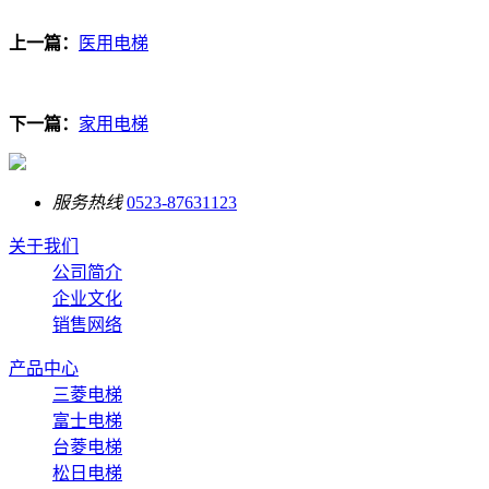
上一篇：
医用电梯
下一篇：
家用电梯
服务热线
0523-87631123
关于我们
公司简介
企业文化
销售网络
产品中心
三菱电梯
富士电梯
台菱电梯
松日电梯