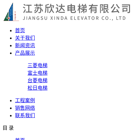
首页
关于我们
新闻资讯
产品展示
三菱电梯
富士电梯
台菱电梯
松日电梯
工程案例
销售网络
联系我们
目 录