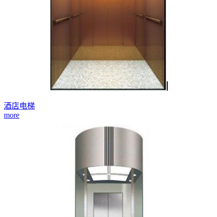
酒店电梯
more