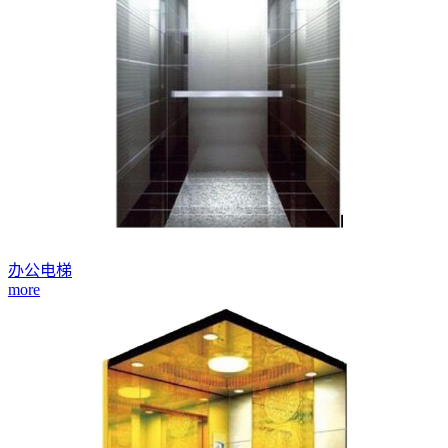
办公电梯
more