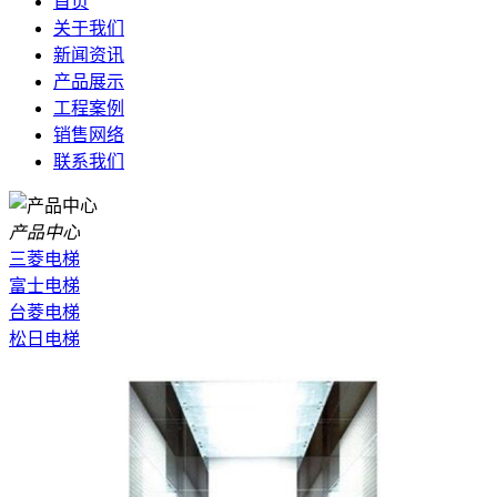
首页
关于我们
新闻资讯
产品展示
工程案例
销售网络
联系我们
产品中心
三菱电梯
富士电梯
台菱电梯
松日电梯