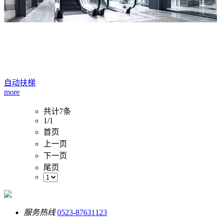
自动扶梯
more
共计7条
1/1
首页
上一页
下一页
尾页
服务热线
0523-87631123