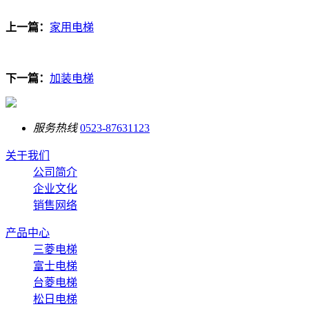
上一篇：
家用电梯
下一篇：
加装电梯
服务热线
0523-87631123
关于我们
公司简介
企业文化
销售网络
产品中心
三菱电梯
富士电梯
台菱电梯
松日电梯