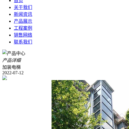
首页
关于我们
新闻资讯
产品展示
工程案例
销售网络
联系我们
产品详细
加装电梯
2022-07-12