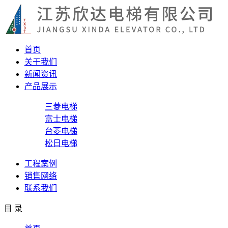
首页
关于我们
新闻资讯
产品展示
三菱电梯
富士电梯
台菱电梯
松日电梯
工程案例
销售网络
联系我们
目 录