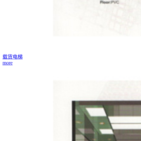
载货电梯
more