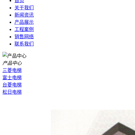
首页
关于我们
新闻资讯
产品展示
工程案例
销售网络
联系我们
产品中心
三菱电梯
富士电梯
台菱电梯
松日电梯