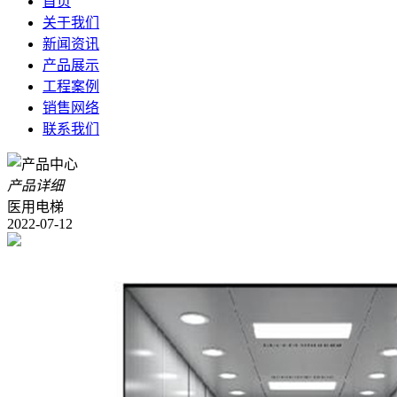
首页
关于我们
新闻资讯
产品展示
工程案例
销售网络
联系我们
产品详细
医用电梯
2022-07-12