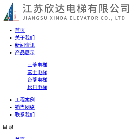
首页
关于我们
新闻资讯
产品展示
三菱电梯
富士电梯
台菱电梯
松日电梯
工程案例
销售网络
联系我们
目 录